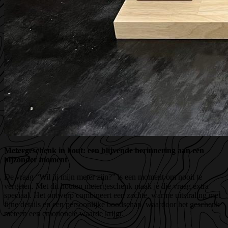
Metergeschenk in hout: een blijvende herinnering aan een
bijzonder moment
De vraag “Wil jij mijn meter zijn?” is een moment om nooit te
vergeten. Met dit houten metergeschenk maak je die vraag extra
speciaal. Het ontwerp combineert een zachte, warme uitstraling met
fijne details en een persoonlijke boodschap, waardoor het geschenk
meteen een emotionele waarde krijgt.