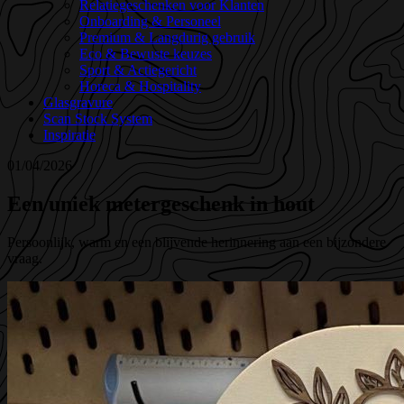
Relatiegeschenken voor Klanten
Onboarding & Personeel
Premium & Langdurig gebruik
Eco & Bewuste keuzes
Sport & Actiegericht
Horeca & Hospitality
Glasgravure
Scan Stock System
Inspiratie
01/04/2026
Een uniek metergeschenk in hout
Persoonlijk, warm en een blijvende herinnering aan een bijzondere
vraag.