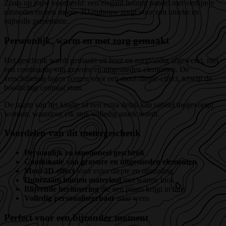
Zoals op jouw voorbeeld: een elegant houten paneel met verfijnde
uitsnedes en een mooie 3D-opbouw zorgt voor een unieke en
stijlvolle presentatie.
Persoonlijk, warm en met zorg gemaakt
Het geschenk wordt gemaakt uit hout en zorgvuldig afgewerkt, met
een combinatie van gravure en uitgesneden elementen. De
verschillende lagen zorgen voor een mooi diepte-effect, terwijl de
boodschap centraal staat.
De naam van het kindje of een extra detail kan subtiel toegevoegd
worden, waardoor elk stuk volledig uniek wordt.
Voordelen van dit metergeschenk
Persoonlijk en emotioneel geschenk
Combinatie van gravure en uitgesneden elementen
Mooi 3D-effect
voor extra diepte en uitstraling
Duurzaam houten materiaal
met warme look
Blijvende herinnering
die een plaats krijgt in huis
Volledig personaliseerbaar
naar wens
Perfect voor een bijzonder moment