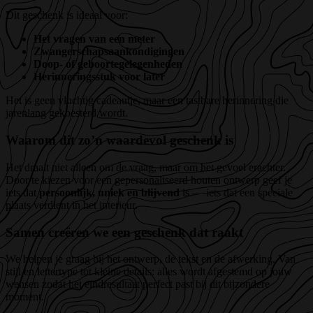
Dit geschenk is ideaal voor:
Het vragen van een meter
Zwangerschapsaankondigingen
Doop- of geboortegelegenheden
Herinneringsstuk voor later
Het is geen vluchtig cadeautje, maar een tastbare herinnering die
jarenlang gekoesterd wordt.
Waarom dit zo’n waardevol geschenk is
Het draait niet alleen om de vraag, maar om het gevoel erachter.
Door te kiezen voor een gepersonaliseerd houten ontwerp geef je
iets dat
persoonlijk, uniek en blijvend
is — iets dat een speciale
plaats verdient in het interieur.
Samen creëren we een geschenk dat raakt
We helpen je graag bij het ontwerp, de tekst en de afwerking. Van
stijl en lettertype tot kleine details: alles wordt afgestemd op jouw
wensen zodat het eindresultaat perfect past bij dit bijzondere
moment.