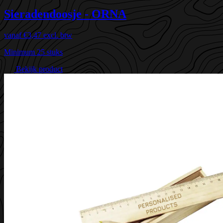
Sieradendoosje - ORNA
vanaf
€3,47
excl. btw
Minimum 25 stuks
Bekijk product