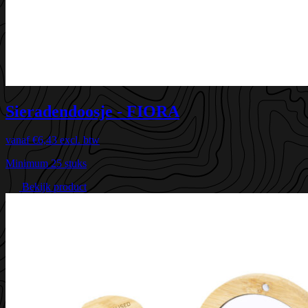
Sieradendoosje - FIORA
vanaf
€6,43
excl. btw
Minimum 25 stuks
Bekijk product