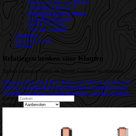
Relatiegeschenken voor Klanten
Onboarding & Personeel
Premium & Langdurig gebruik
Eco & Bewuste keuzes
Sport & Actiegericht
Horeca & Hospitality
Glasgravure
Scan Stock System
Inspiratie
Relatiegeschenken voor Klanten
Tijdloze relatiegeschenken die klanten waarderen en onthouden.
Alle producten
Event & Beurs Giveaways
Relatiegeschenken voor
Klanten
Onboarding & Personeel
Premium & Langdurig gebruik
Eco & Bewuste keuzes
Sport & Actiegericht
Horeca & Hospitality
Zoeken
Sorteer op