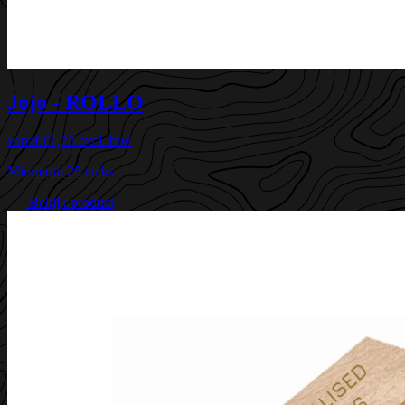
Jojo - ROLLO
vanaf
€1,23
excl. btw
Minimum 25 stuks
Bekijk product