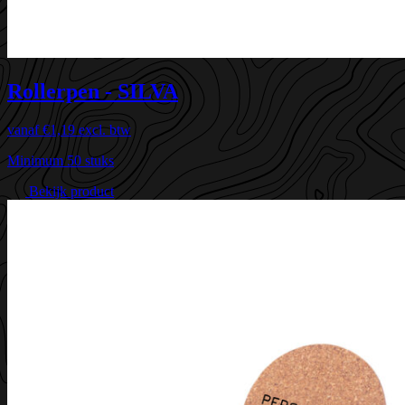
Rollerpen - SILVA
vanaf
€1,19
excl. btw
Minimum 50 stuks
Bekijk product