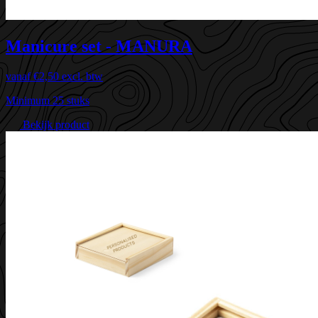
Manicure set - MANURA
vanaf
€2,50
excl. btw
Minimum 25 stuks
Bekijk product