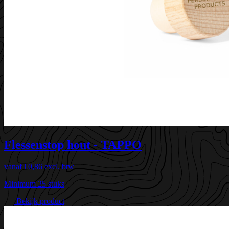
Flessenstop hout - TAPPO
vanaf
€0,86
excl. btw
Minimum 25 stuks
Bekijk product