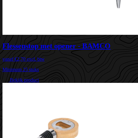
Flessenstop met opener - BAMCO
vanaf
€2,70
excl. btw
Minimum 25 stuks
Bekijk product