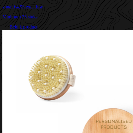
vanaf
€4,95
excl. btw
Minimum 25 stuks
Bekijk product