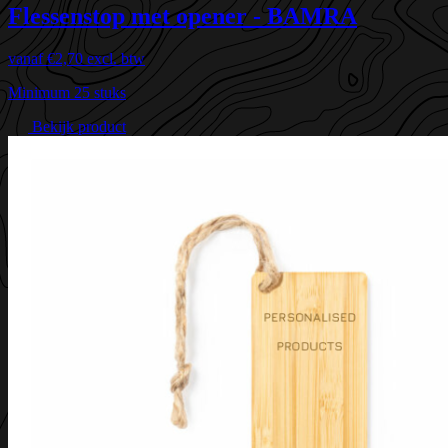
Flessenstop met opener - BAMRA
vanaf
€2,70
excl. btw
Minimum 25 stuks
Bekijk product