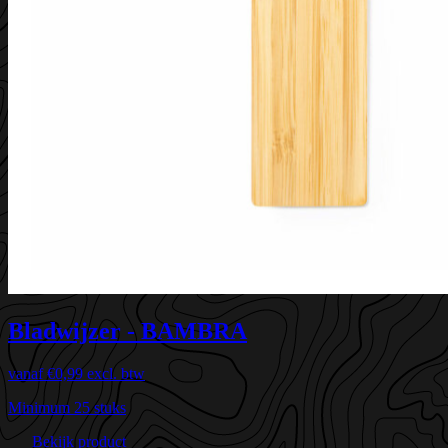
Bladwijzer - BAMBRA
vanaf
€0,99
excl. btw
Minimum 25 stuks
Bekijk product