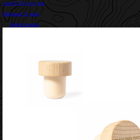
vanaf
€2,95
excl. btw
Minimum 25 stuks
Bekijk product