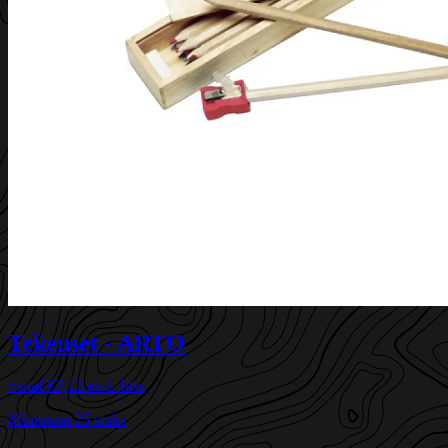
Tekenset - ARTO
vanaf
€3,12
excl. btw
Minimum 25 stuks