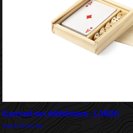
Kaartspel met dobbelstenen - CARDO
vanaf
€3,58
excl. btw