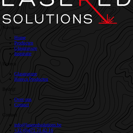
Navigatie
Home
Producten
Glasgravure
Inspiratie
Horeca
Glasgravure
Horeca Producten
Bedrijf
Over ons
Contact
Contact
info@laseredsolutions.be
+32 (0)471 71 42 16