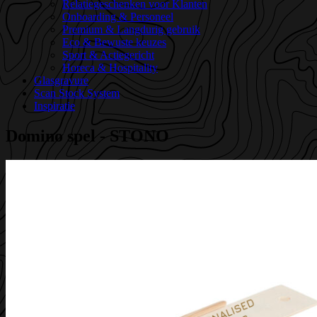
Relatiegeschenken voor Klanten
Onboarding & Personeel
Premium & Langdurig gebruik
Eco & Bewuste keuzes
Sport & Actiegericht
Horeca & Hospitality
Glasgravure
Scan Stock System
Inspiratie
Domino spel - STONO