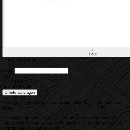
✓
Hout
Gekozen afwerking
Aantal
Prijs
€ -
excl. btw
Incl. btw € 0,00
Offerte aanvragen
Breng plezier, branding en natuurlijke uitstraling samen met onze
Stono
.
Deze set combineert een klassiek dominospel met een massief
houten schuifdoosje, waardoor hij ideaal is als premium geschenk,
bedrijfs-item of event-giveaway.