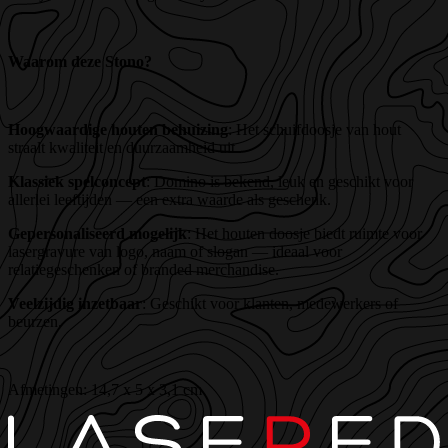
Waarom deze Stono?
Hoogwaardige houten behuizing
: Het schuifdoosje van hout
straalt kwaliteit en duurzaamheid uit.
Klassiek spelconcept
: Domino is bekend, leuk en geschikt voor
allerlei leeftijden — een extra waarde als geschenk.
Gepersonaliseerd mogelijk
: Het houten doosje biedt ruimte voor
lasergravure van logo, naam of slogan — ideaal voor
relatiegeschenken of branded merchandise.
Veelzijdig inzetbaar
: Geschikt voor klanten, medewerkers of
beurzen.
Afmetingen: 14,7 x 5 x 3,1 cm