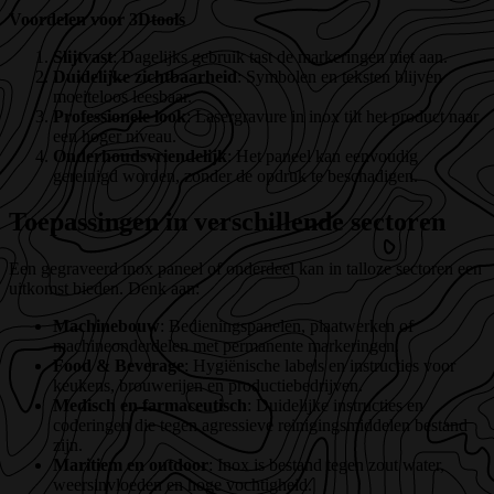
Voordelen voor 3Dtools
Slijtvast
: Dagelijks gebruik tast de markeringen niet aan.
Duidelijke zichtbaarheid
: Symbolen en teksten blijven
moeiteloos leesbaar.
Professionele look
: Lasergravure in inox tilt het product naar
een hoger niveau.
Onderhoudsvriendelijk
: Het paneel kan eenvoudig
gereinigd worden, zonder de opdruk te beschadigen.
Toepassingen in verschillende sectoren
Een gegraveerd inox paneel of onderdeel kan in talloze sectoren een
uitkomst bieden. Denk aan:
Machinebouw
: Bedieningspanelen, plaatwerken of
machineonderdelen met permanente markeringen.
Food & Beverage
: Hygiënische labels en instructies voor
keukens, brouwerijen en productiebedrijven.
Medisch en farmaceutisch
: Duidelijke instructies en
coderingen die tegen agressieve reinigingsmiddelen bestand
zijn.
Maritiem en outdoor
: Inox is bestand tegen zout water,
weersinvloeden en hoge vochtigheid.