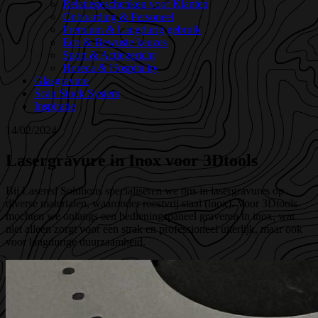
Relatiegeschenken voor Klanten
Onboarding & Personeel
Premium & Langdurig gebruik
Eco & Bewuste keuzes
Sport & Actiegericht
Horeca & Hospitality
Glasgravure
Scan Stock System
Inspiratie
14/02/2024
Lasergravure in Inox voor 3Dtools
Bij Lasered Solutions specialiseren we ons in lasergravures op
diverse materialen, waaronder roestvrij staal (inox). Voor 3Dtools
mochten we onlangs een bedieningspaneel graveren in inox, wat
niet alleen zorgt voor een strak en professioneel uiterlijk, maar ook
voor langdurige duurzaamheid.