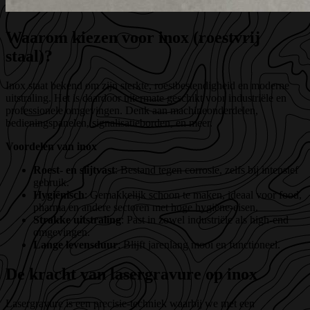
Waarom kiezen voor inox (roestvrij
staal)?
Inox staat bekend om zijn sterkte, roestbestendigheid en moderne
uitstraling. Het is daardoor uitermate geschikt voor industriële en
professionele omgevingen. Denk aan machineonderdelen,
bedieningspanelen, signalisatieborden, en meer.
Voordelen van inox
Roest- en slijtvast
: Bestand tegen corrosie, zelfs bij intensief
gebruik.
Hygiënisch
: Gemakkelijk schoon te maken, ideaal voor food,
pharma en andere sectoren met hoge hygiëne-eisen.
Strakke uitstraling
: Past in zowel industriële als high-end
omgevingen.
Lange levensduur
: Blijft jarenlang mooi en functioneel.
De kracht van lasergravure op inox
Lasergravure is een precisie-techniek waarbij we met een