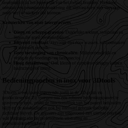
laserpatroon in het oppervlak van het metaal branden. Hierdoor
ontstaat een permanente markering die slijtvast is en niet vervaagt
zoals verf of stickers dat kunnen.
Kenmerken van onze lasergravures
Diepe en scherpe gravure
: Duidelijke teksten, symbolen en
lijnen die goed leesbaar blijven.
Blijvend resultaat
: Vervaagt niet door wassen, schoonmaken
of intensief gebruik.
Geen toevoeging van chemicaliën
: Milieuvriendelijk en
veilig in de voedings- en farmasector.
Hoog detailniveau
: Ook kleine of complexe designs komen
haarscherp tot uiting.
Bedieningpanelen in inox voor 3Dtools
3Dtools is een toonaangevende partij in de 3D-print- en
productiesector. Zij vroegen ons een robuust bedieningspaneel te
graveren in inox, zodat de functionaliteit van het paneel behouden
blijft en de aanduidingen ook bij intensief gebruik duidelijk
zichtbaar blijven. De gravures zijn uitgevoerd met uiterste precisie,
wat bijdraagt aan de professionele uitstraling en
gebruiksvriendelijkheid.