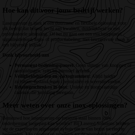
Hoe kan dit voor jouw bedrijf werken?
Lasergravure in inox is een duurzame en flexibele oplossing voor
elk bedrijf dat belang hecht aan kwaliteit, duidelijkheid en een
professionele uitstraling. Of het nu gaat om een machinepaneel,
signalisatiebord, logo- of productlabeling: met lasergravure maak je
een blijvende indruk.
Denk bijvoorbeeld aan
Permanent bedieningspaneel
: Geen slijtage van knoppen of
aanduidingen, zelfs bij intensief gebruik.
Veiligheidsborden en -pictogrammen
: Altijd helder
zichtbaar, bestand tegen chemicaliën en weersinvloeden.
Relatiegeschenken in inox
: Unieke en hoogwaardige
cadeaus die jarenlang meegaan.
Meer weten over onze inox-oplossingen?
Benieuwd hoe lasergravure op roestvrij staal binnen jouw
onderneming toegepast kan worden? Bij Lasered Solutions hebben
we de expertise en apparatuur in huis om je van begin tot eind te
begeleiden. Van concept en proefstuk tot de uiteindelijke gravure,