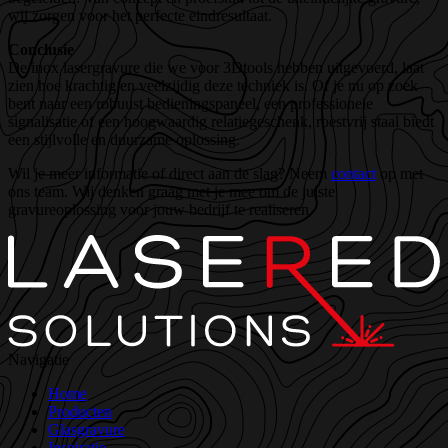
wij zorgen voor het perfecte eindresultaat.
Conclusie
De inox lasergravure die we voor 3Dtools hebben uitgevoerd, laat
zien hoe krachtig en veelzijdig deze techniek is. Of je nu op zoek
bent naar een robuust bedieningspaneel, een professionele
signalisatie of een hoogwaardig relatiegeschenk, roestvrij staal biedt
een stijlvolle en duurzame oplossing.
Wil je meer informatie of direct aan de slag? Neem
contact
op met
ons team. Wij denken graag met je mee om de juiste
gravureoplossing voor jouw bedrijf te realiseren.
Navigatie
Home
Producten
Glasgravure
Inspiratie