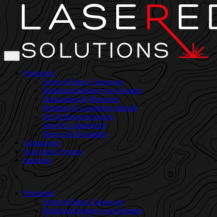
Producten
Event & Beurs Giveaways
Relatiegeschenken voor Klanten
Onboarding & Personeel
Premium & Langdurig gebruik
Eco & Bewuste keuzes
Sport & Actiegericht
Horeca & Hospitality
Glasgravure
Scan Stock System
Inspiratie
Producten
Event & Beurs Giveaways
Relatiegeschenken voor Klanten