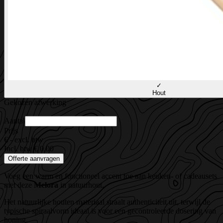
✓
Hout
Gekozen afwerking
Aantal
Prijs
€ -
excl. btw
Incl. btw € 0,00
Offerte aanvragen
Voeg een warm en functioneel accent toe aan keuken- of cadeausets
met deze
Melora
in natuurhout.
Het natuurlijke houten materiaal straalt authenticiteit uit, terwijl de
typische spiraalvorm ideaal is voor een gecontroleerde dosering van
honing.