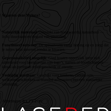
Waarom deze Melora?
Natuurlijk materiaal
: Gemaakt van hoogwaardig natuurhout —
licht, duurzaam en elegant van uitstraling.
Functioneel ontwerp
: De spiraalvorm vangt honing op en zorgt dat
je netjes kunt doseren zonder te knoeien.
Gepersonaliseerd mogelijk
: Glad houten oppervlak leent zich
uitstekend voor lasergravure van logo’s, namen of boodschappen —
ideaal als premium relatiegeschenk of attentie.
Veelzijdig inzetbaar
: Geschikt voor keukens, cadeau-sets,
welkomstgeschenken of branded accessoires met een natuurlijke
uitstraling.
Afmetingen: 8 x 2 x 2 cm