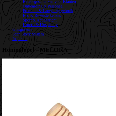
Relatiegeschenken voor Klanten
Onboarding & Personeel
Premium & Langdurig gebruik
Eco & Bewuste keuzes
Sport & Actiegericht
Horeca & Hospitality
Glasgravure
Scan Stock System
Inspiratie
Honinglepel - MELORA