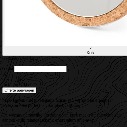
✓
Kurk
Gekozen afwerking
Aantal
Prijs
€ -
excl. btw
Incl. btw € 0,00
Offerte aanvragen
Maak indruk met dit elegante
Mira
, een verfijnd en draagbaar
accessoire dat perfect is voor personalisatie.
De warme, natuurlijke uitstraling van kurk maakt dit spiegeltje een
aantrekkelijk relatiegeschenk of premium give-away.