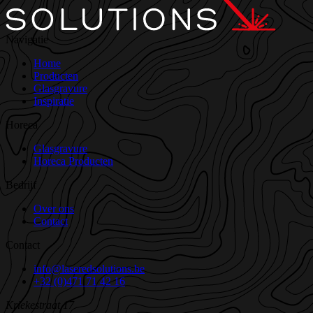
Navigatie
Home
Producten
Glasgravure
Inspiratie
Horeca
Glasgravure
Horeca Producten
Bedrijf
Over ons
Contact
Contact
info@laseredsolutions.be
+32 (0)471 71 42 16
Kriekestraat 17