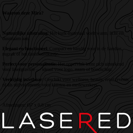
Waarom deze Mira?
Natuurlijke uitstraling
: Het kurk-materiaal voelt warm, licht en
duurzaam aan.
Elegant en functioneel
: Compact en handig voor in de handtas,
rugzak of het dashboardkastje.
Perfect voor personalisatie
: Het oppervlak leent zich uitstekend
voor lasergravure — ideaal voor logo, naam of boodschap.
Veelzijdig inzetbaar
: Geschikt voor wellness, beauty, retail, events
of als stijlvol attentie voor klanten en medewerkers.
Afmetingen: Ø7 x 0,8 cm